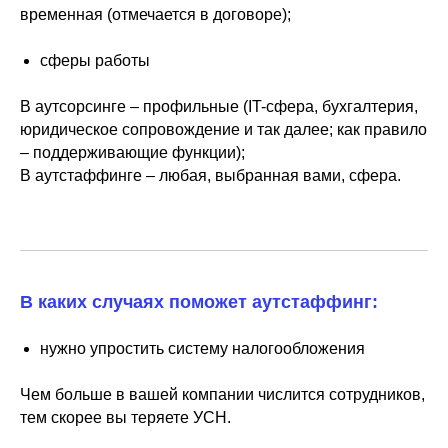
временная (отмечается в договоре);
⠀⠀⠀⠀⠀⠀
сферы работы
⠀⠀⠀⠀⠀⠀
В аутсорсинге – профильные (IT-сфера, бухгалтерия,
юридическое сопровождение и так далее; как правило
– поддерживающие функции);
В аутстаффинге – любая, выбранная вами, сфера.
В каких случаях поможет аутстаффинг:
⠀⠀⠀⠀⠀⠀
нужно упростить систему налогообложения
⠀⠀⠀⠀⠀⠀
Чем больше в вашей компании числится сотрудников,
тем скорее вы теряете УСН.
⠀⠀⠀⠀⠀⠀