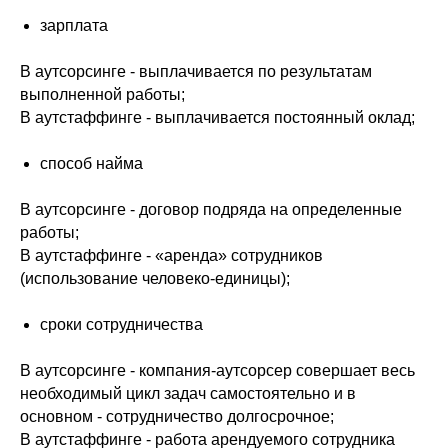
⠀⠀⠀⠀⠀⠀
зарплата
⠀⠀⠀⠀⠀⠀
В аутсорсинге - выплачивается по результатам
выполненной работы;
В аутстаффинге - выплачивается постоянный оклад;
⠀⠀⠀⠀⠀⠀
способ найма
⠀⠀⠀⠀⠀⠀
В аутсорсинге - договор подряда на определенные
работы;
В аутстаффинге - «аренда» сотрудников
(использование человеко-единицы);
⠀⠀⠀⠀⠀⠀
сроки сотрудничества
⠀⠀⠀⠀⠀⠀
В аутсорсинге - компания-аутсорсер совершает весь
необходимый цикл задач самостоятельно и в
основном - сотрудничество долгосрочное;
В аутстаффинге - работа арендуемого сотрудника