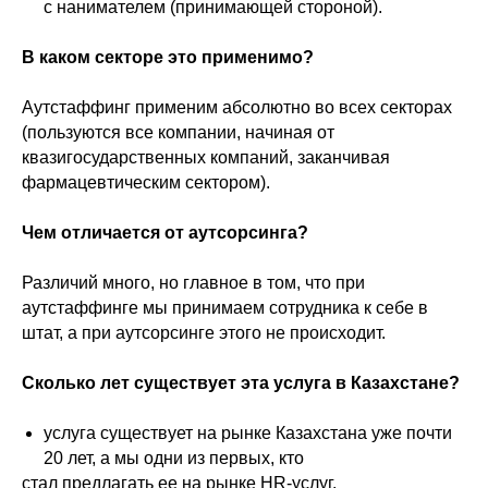
с нанимателем (принимающей стороной).
⠀⠀⠀⠀⠀⠀
В каком секторе это применимо?
⠀⠀⠀⠀⠀⠀
Аутстаффинг применим абсолютно во всех секторах
(пользуются все компании, начиная от
квазигосударственных компаний, заканчивая
фармацевтическим сектором).
⠀⠀⠀⠀⠀⠀
Чем отличается от аутсорсинга?
⠀⠀⠀⠀⠀⠀
Различий много, но главное в том, что при
аутстаффинге мы принимаем сотрудника к себе в
штат, а при аутсорсинге этого не происходит.
⠀⠀⠀⠀⠀⠀
Сколько лет существует эта услуга в Казахстане?
⠀⠀⠀⠀⠀⠀
услуга существует на рынке Казахстана уже почти
20 лет, а мы одни из первых, кто
стал предлагать ее на рынке HR-услуг.