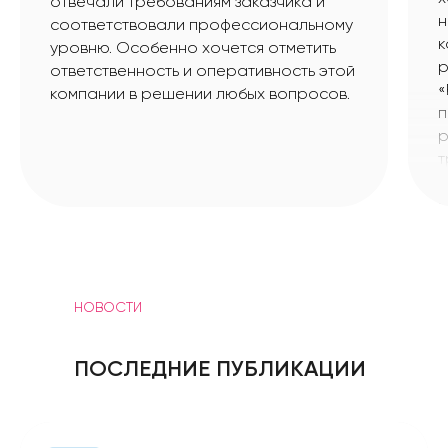
отвечали требованиям заказчика и
н
соответствовали профессиональному
к
уровню. Особенно хочется отметить
р
ответственность и оперативность этой
«
компании в решении любых вопросов.
п
р
т
М
с
б
о
п
НОВОСТИ
ПОСЛЕДНИЕ ПУБЛИКАЦИИ