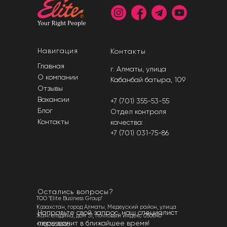
Навигация
Контакты
Главная
г. Алматы, ​улица
О компании
Кабанбай батыра, 109​
Отзывы
Вакансии
+7 (701) 355-53-55
Блог
Отдел контроля
Контакты
качества:
+7 (701) 031-75-86
Остались вопросы?
ТОО "Elite Business Group"
Казахстан, город Алматы, Медеуский район, улица
Направьте свой запрос, наш специалист
Жангельдина, дом 31, почтовый индекс 050040
перезвонит в ближайшее время!
+77013555355