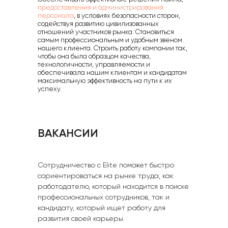
руководства
, редких специалистов и
Это актуальная информация о
предоставления и администрирования
снизить юридические и финансовые риски
менеджеров среднего звена.
реальных заработных платах,
персонала
, в условиях безопасности сторон,
найма персонала на короткий срок.
содействуя развитию цивилизованных
наличии и уровнях квалификации
Трудовые отношения с работниками будут
отношений участников рынка. Становиться
• Успешные и эффективные сотрудники
специалистов, это целевые
самым профессиональным и удобным звеном
оформлены нашей компанией,
в вашей команде;
нашего клиента. Строить работу компании так,
аналитические исследования по
правоотношения «клиент-работник»
чтобы она была образцом качества,
• Профессиональный подход к оценке
запросу компании.
отсутствуют.
технологичности, управляемости и
и проверке кандидатов в вашу
обеспечивала нашим клиентам и кандидатам
• Снижение трудозатрат, связанных с
• Актуальную ситуацию на рынке
максимальную эффективность на пути к их
компанию;
подбором и кадровым сопровождением
успеху.
труда;
• Оперативное и качественное
сотрудников;
• Информацию об уровне кандидатов
закрытие вакансии.
• Снижение рисков;
и их ожиданиях от работодателя;
• Возможности укрепить устойчивость к
• Данные об уровне заработных плат
изменениям;
ВАКАНСИИ
ПОДРОБНЕЕ
у ваших конкурентов;
• Повышение качества процессов, товаров
и услуг;
• Понимание конкурентоспособности
• Повышение своей конкурентоспособности.
уровня оплаты для новой позиции.
Сотрудничество с Elite поможет быстро
сориентироваться на рынке труда, как
работодателю, который находится в поиске
профессиональных сотрудников, так и
ПОДРОБНЕЕ
кандидату, который ищет работу для
ПОДРОБНЕЕ
развития своей карьеры.