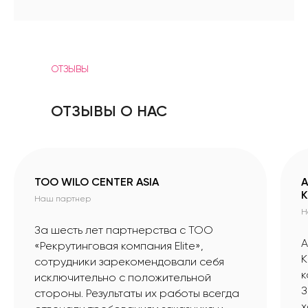
ОТЗЫВЫ
ОТЗЫВЫ О НАС
ТОО WILO CENTER ASIA
А
К
Наш партнер
Н
За шесть лет партнерства с ТОО
А
«Рекрутинговая компания Elite»,
К
сотрудники зарекомендовали себя
к
исключительно с положительной
З
стороны. Результаты их работы всегда
х